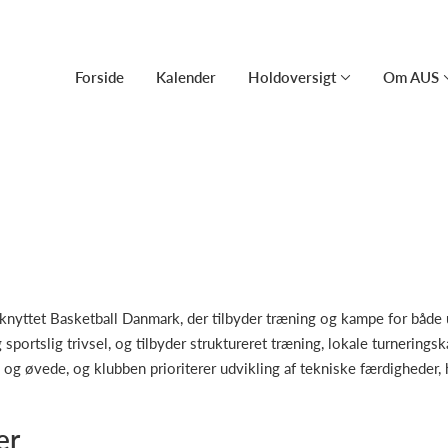
Forside
Kalender
Holdoversigt
Om AUS
lknyttet Basketball Danmark, der tilbyder træning og kampe for både
sportslig trivsel, og tilbyder struktureret træning, lokale turneringsk
g øvede, og klubben prioriterer udvikling af tekniske færdigheder, ho
er