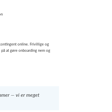
on
ntingent online. Frivillige og
de på at gøre onboarding nem og
emmer — vi er meget