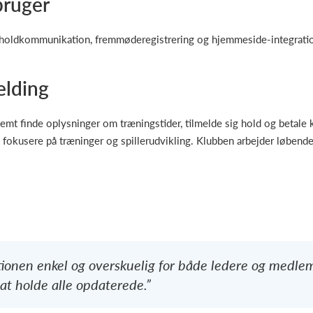
bruger
 holdkommunikation, fremmøderegistrering og hjemmeside-integrati
elding
 finde oplysninger om træningstider, tilmelde sig hold og betale ko
an fokusere på træninger og spillerudvikling. Klubben arbejder løben
ationen enkel og overskuelig for både ledere og medl
at holde alle opdaterede.”