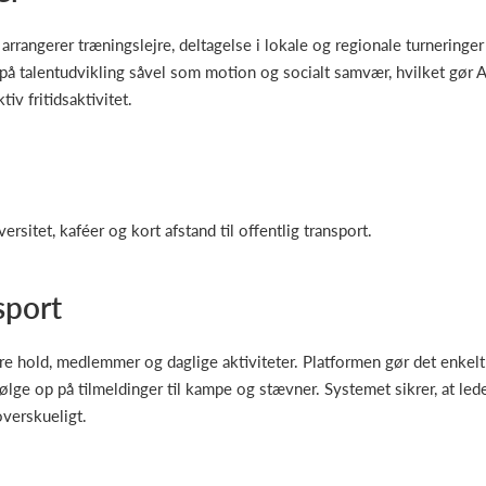
arrangerer træningslejre, deltagelse i lokale og regionale turneringe
å talentudvikling såvel som motion og socialt samvær, hvilket gør A
iv fritidsaktivitet.
sitet, kaféer og kort afstand til offentlig transport.
sport
re hold, medlemmer og daglige aktiviteter. Platformen gør det enkelt
lge op på tilmeldinger til kampe og stævner. Systemet sikrer, at le
overskueligt.